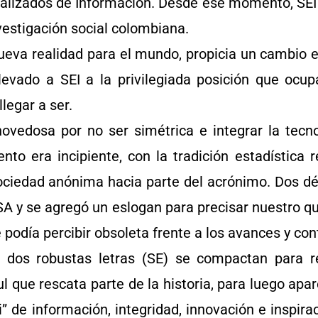
lizados de Información. Desde ese momento, SEI
vestigación social colombiana.
ueva realidad para el mundo, propicia un cambio 
levado a SEI a la privilegiada posición que ocup
legar a ser.
 novedosa por no ser simétrica e integrar la tec
o era incipiente, con la tradición estadística 
sociedad anónima hacia parte del acrónimo. Dos d
ISA y se agregó un eslogan para precisar nuestro q
 podía percibir obsoleta frente a los avances y con
dos robustas letras (SE) se compactan para re
 que rescata parte de la historia, para luego apar
i” de información, integridad, innovación e inspira